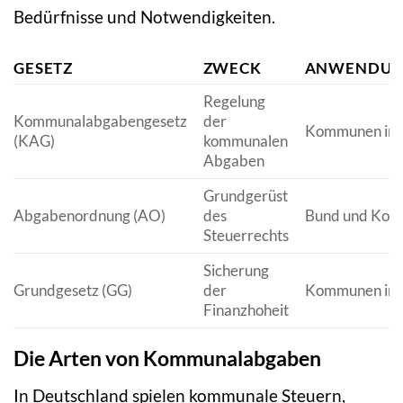
Bedürfnisse und Notwendigkeiten.
GESETZ
ZWECK
ANWENDUN
Regelung
Kommunalabgabengesetz
der
Kommunen in 
(KAG)
kommunalen
Abgaben
Grundgerüst
Abgabenordnung (AO)
des
Bund und Ko
Steuerrechts
Sicherung
Grundgesetz (GG)
der
Kommunen in 
Finanzhoheit
Die Arten von Kommunalabgaben
In Deutschland spielen kommunale Steuern,