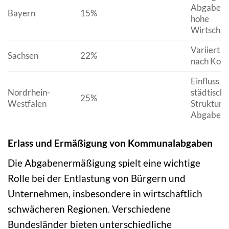
Abgaben 
Bayern
15%
hohe
Wirtschaf
Variiert st
Sachsen
22%
nach Ko
Einfluss
Nordrhein-
städtische
25%
Westfalen
Struktur a
Abgabens
Erlass und Ermäßigung von Kommunalabgaben
Die Abgabenermäßigung spielt eine wichtige
Rolle bei der Entlastung von Bürgern und
Unternehmen, insbesondere in wirtschaftlich
schwächeren Regionen. Verschiedene
Bundesländer bieten unterschiedliche