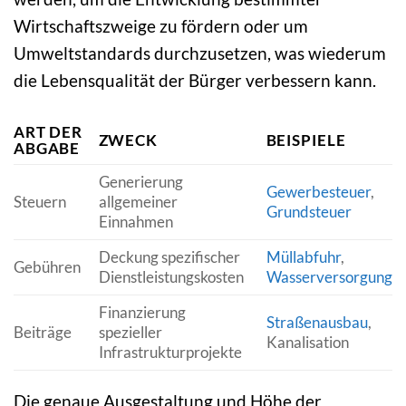
Wirtschaftszweige zu fördern oder um
Umweltstandards durchzusetzen, was wiederum
die Lebensqualität der Bürger verbessern kann.
ART DER
ZWECK
BEISPIELE
ABGABE
Generierung
Gewerbesteuer
,
Steuern
allgemeiner
Grundsteuer
Einnahmen
Deckung spezifischer
Müllabfuhr
,
Gebühren
Dienstleistungskosten
Wasserversorgung
Finanzierung
Straßenausbau
,
Beiträge
spezieller
Kanalisation
Infrastrukturprojekte
Die genaue Ausgestaltung und Höhe der