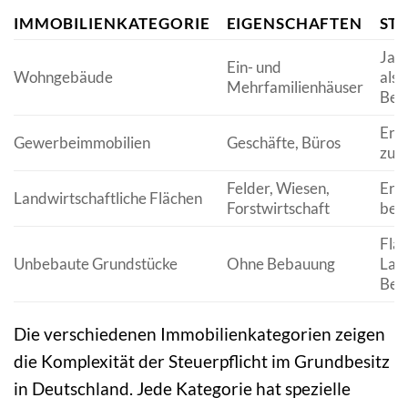
IMMOBILIENKATEGORIE
EIGENSCHAFTEN
ST
Jah
Ein- und
Wohngebäude
als
Mehrfamilienhäuser
Bem
Ert
Gewerbeimmobilien
Geschäfte, Büros
zur
Felder, Wiesen,
Ert
Landwirtschaftliche Flächen
Forstwirtschaft
bes
Flä
Unbebaute Grundstücke
Ohne Bebauung
Lag
Bew
Die verschiedenen Immobilienkategorien zeigen
die Komplexität der Steuerpflicht im Grundbesitz
in Deutschland. Jede Kategorie hat spezielle