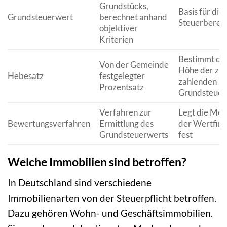
Grundstücks,
Basis für die
Grundsteuerwert
berechnet anhand
Steuerberec
objektiver
Kriterien
Bestimmt di
Von der Gemeinde
Höhe der zu
Hebesatz
festgelegter
zahlenden
Prozentsatz
Grundsteuer
Verfahren zur
Legt die Met
Bewertungsverfahren
Ermittlung des
der Wertfin
Grundsteuerwerts
fest
Welche Immobilien sind betroffen?
In Deutschland sind verschiedene
Immobilienarten von der Steuerpflicht betroffen.
Dazu gehören Wohn- und Geschäftsimmobilien.