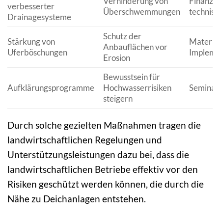
Verhinderung von
Finanzie
verbesserter
Überschwemmungen
technisc
Drainagesysteme
Schutz der
Stärkung von
Material
Anbauflächen vor
Uferböschungen
Impleme
Erosion
Bewusstsein für
Aufklärungsprogramme
Hochwasserrisiken
Seminar
steigern
Durch solche gezielten Maßnahmen tragen die
landwirtschaftlichen Regelungen und
Unterstützungsleistungen dazu bei, dass die
landwirtschaftlichen Betriebe effektiv vor den
Risiken geschützt werden können, die durch die
Nähe zu Deichanlagen entstehen.