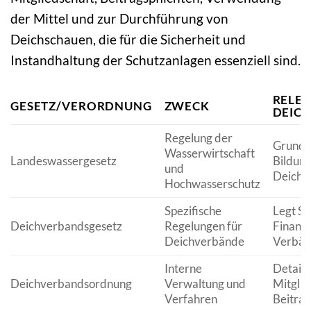
der Mittel und zur Durchführung von
Deichschauen, die für die Sicherheit und
Instandhaltung der Schutzanlagen essenziell sind.
RELEV
GESETZ/VERORDNUNG
ZWECK
DEIC
Regelung der
Grundla
Wasserwirtschaft
Landeswassergesetz
Bildung
und
Deichv
Hochwasserschutz
Spezifische
Legt St
Deichverbandsgesetz
Regelungen für
Finanzi
Deichverbände
Verbän
Interne
Detailr
Deichverbandsordnung
Verwaltung und
Mitglie
Verfahren
Beitra