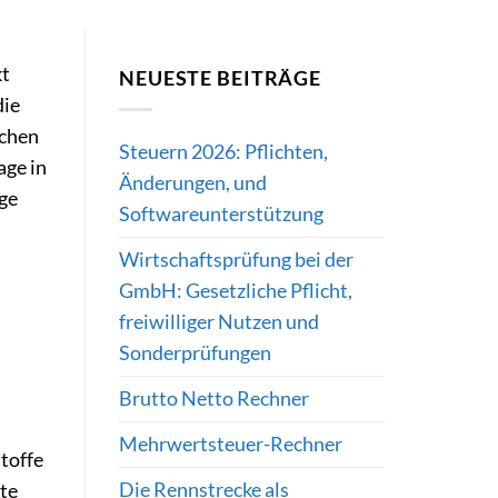
kt
NEUESTE BEITRÄGE
die
ichen
Steuern 2026: Pflichten,
age in
Änderungen, und
age
Softwareunterstützung
Wirtschaftsprüfung bei der
GmbH: Gesetzliche Pflicht,
freiwilliger Nutzen und
Sonderprüfungen
Brutto Netto Rechner
Mehrwertsteuer-Rechner
toffe
Die Rennstrecke als
rte