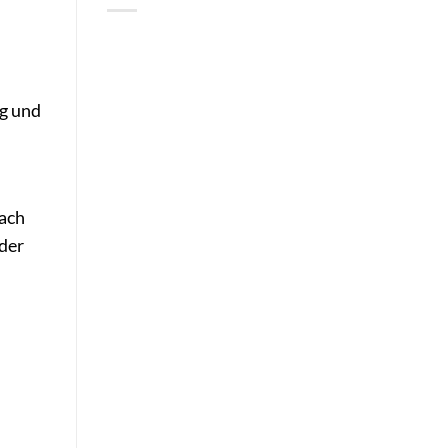
ng und
nach
 der