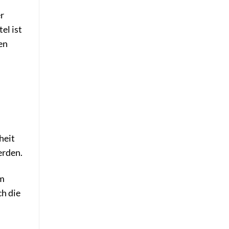
er
el ist
en
heit
erden.
em
h die