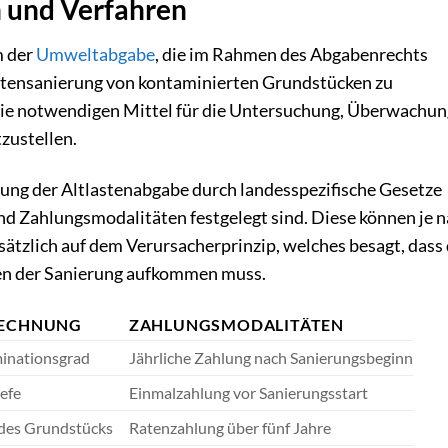
n und Verfahren
m der
Umweltabgabe
, die im Rahmen des Abgabenrechts
astensanierung von kontaminierten Grundstücken zu
 die notwendigen Mittel für die Untersuchung, Überwachu
zustellen.
ung der Altlastenabgabe durch landesspezifische Gesetze
d Zahlungsmodalitäten festgelegt sind. Diese können je 
sätzlich auf dem Verursacherprinzip, welches besagt, dass
ten der Sanierung aufkommen muss.
RECHNUNG
ZAHLUNGSMODALITÄTEN
inationsgrad
Jährliche Zahlung nach Sanierungsbeginn
efe
Einmalzahlung vor Sanierungsstart
des Grundstücks
Ratenzahlung über fünf Jahre