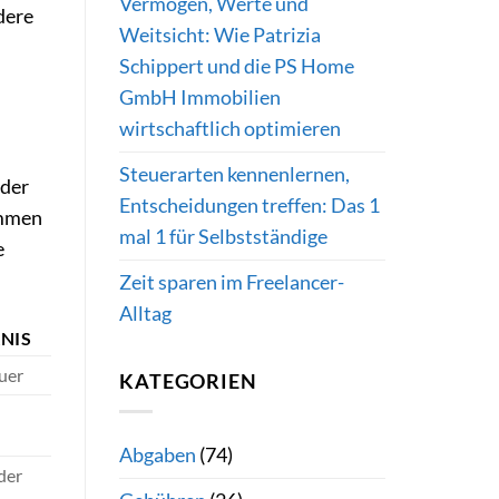
Vermögen, Werte und
dere
Weitsicht: Wie Patrizia
Schippert und die PS Home
GmbH Immobilien
wirtschaftlich optimieren
Steuerarten kennenlernen,
oder
Entscheidungen treffen: Das 1
ommen
mal 1 für Selbstständige
e
Zeit sparen im Freelancer-
Alltag
NIS
uer
KATEGORIEN
Abgaben
(74)
der