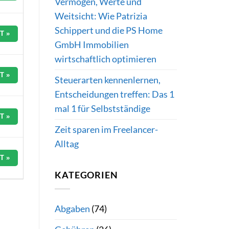
Vermögen, Werte und
Weitsicht: Wie Patrizia
Schippert und die PS Home
T »
GmbH Immobilien
wirtschaftlich optimieren
T »
Steuerarten kennenlernen,
Entscheidungen treffen: Das 1
mal 1 für Selbstständige
T »
Zeit sparen im Freelancer-
Alltag
T »
KATEGORIEN
Abgaben
(74)