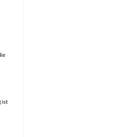
die
 ist