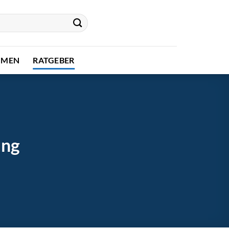
HMEN
RATGEBER
ung