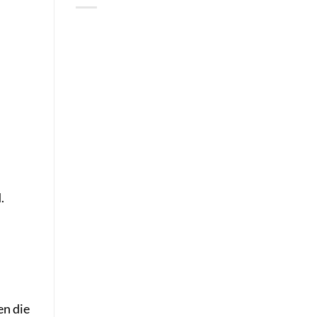
.
en die