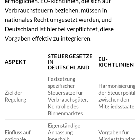
ermöglichen. EU-Richtlinien, die sich auf
Verbrauchsteuern beziehen, müssen in
nationales Recht umgesetzt werden, und
Deutschland ist hierbei verpflichtet, diese
Vorgaben effektiv zu integrieren.
STEUERGESETZE
EU-
ASPEKT
IN
RICHTLINIEN
DEUTSCHLAND
Festsetzung
spezifischer
Harmonisierung
Ziel der
Steuersätze für
der Steuerpolitik
Regelung
Verbrauchsgüter,
zwischen den
Kontrolle des
Mitgliedsstaaten
Binnenmarktes
Eigenständige
Einfluss auf
Anpassung
Vorgaben für
nationale
innerhalb
Mindeststandard