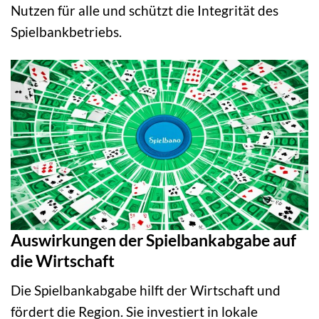
Nutzen für alle und schützt die Integrität des
Spielbankbetriebs.
Auswirkungen der Spielbankabgabe auf
die Wirtschaft
Die Spielbankabgabe hilft der Wirtschaft und
fördert die Region. Sie investiert in lokale