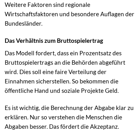
Weitere Faktoren sind regionale
Wirtschaftsfaktoren und besondere Auflagen der
Bundesländer.
Das Verhältnis zum Bruttospielertrag
Das Modell fordert, dass ein Prozentsatz des
Bruttospielertrags an die Behörden abgeführt
wird. Dies soll eine faire Verteilung der
Einnahmen sicherstellen. So bekommen die
öffentliche Hand und soziale Projekte Geld.
Es ist wichtig, die Berechnung der Abgabe klar zu
erklären. Nur so verstehen die Menschen die
Abgaben besser. Das fördert die Akzeptanz.