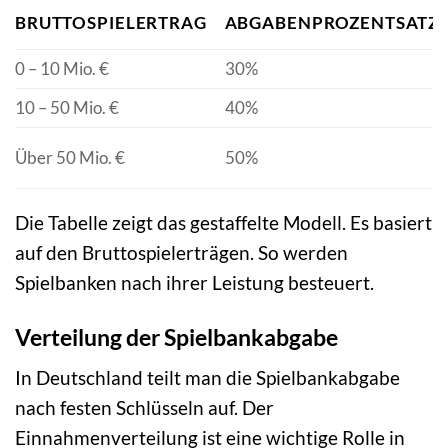
BRUTTOSPIELERTRAG
ABGABENPROZENTSATZ
0 – 10 Mio. €
30%
10 – 50 Mio. €
40%
Über 50 Mio. €
50%
Die Tabelle zeigt das gestaffelte Modell. Es basiert
auf den Bruttospielerträgen. So werden
Spielbanken nach ihrer Leistung besteuert.
Verteilung der Spielbankabgabe
In Deutschland teilt man die Spielbankabgabe
nach festen Schlüsseln auf. Der
Einnahmenverteilung ist eine wichtige Rolle in