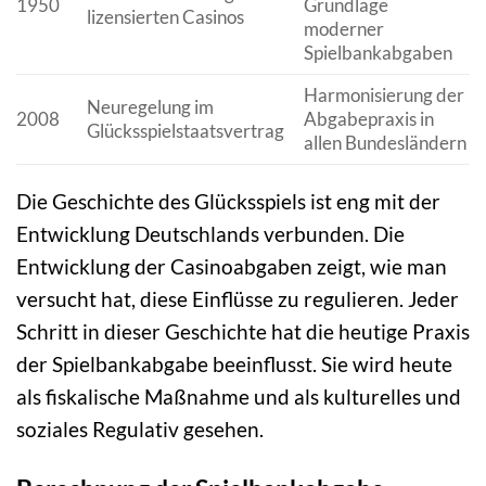
1950
Grundlage
lizensierten Casinos
moderner
Spielbankabgaben
Harmonisierung der
Neuregelung im
2008
Abgabepraxis in
Glücksspielstaatsvertrag
allen Bundesländern
Die Geschichte des Glücksspiels ist eng mit der
Entwicklung Deutschlands verbunden. Die
Entwicklung der Casinoabgaben zeigt, wie man
versucht hat, diese Einflüsse zu regulieren. Jeder
Schritt in dieser Geschichte hat die heutige Praxis
der Spielbankabgabe beeinflusst. Sie wird heute
als fiskalische Maßnahme und als kulturelles und
soziales Regulativ gesehen.