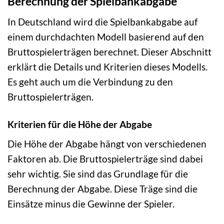
Berechnung der Spielbankabgabe
In Deutschland wird die Spielbankabgabe auf
einem durchdachten Modell basierend auf den
Bruttospielerträgen berechnet. Dieser Abschnitt
erklärt die Details und Kriterien dieses Modells.
Es geht auch um die Verbindung zu den
Bruttospielerträgen.
Kriterien für die Höhe der Abgabe
Die Höhe der Abgabe hängt von verschiedenen
Faktoren ab. Die Bruttospielerträge sind dabei
sehr wichtig. Sie sind das Grundlage für die
Berechnung der Abgabe. Diese Träge sind die
Einsätze minus die Gewinne der Spieler.