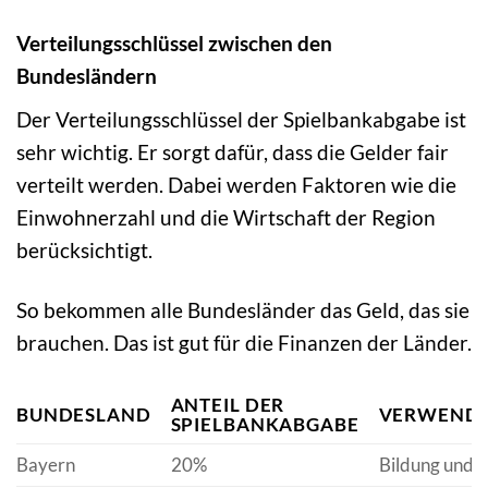
Verteilungsschlüssel zwischen den
Bundesländern
Der Verteilungsschlüssel der Spielbankabgabe ist
sehr wichtig. Er sorgt dafür, dass die Gelder fair
verteilt werden. Dabei werden Faktoren wie die
Einwohnerzahl und die Wirtschaft der Region
berücksichtigt.
So bekommen alle Bundesländer das Geld, das sie
brauchen. Das ist gut für die Finanzen der Länder.
ANTEIL DER
BUNDESLAND
VERWEND
SPIELBANKABGABE
Bayern
20%
Bildung und I