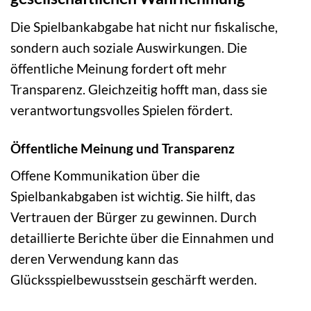
Die Spielbankabgabe hat nicht nur fiskalische,
sondern auch soziale Auswirkungen. Die
öffentliche Meinung fordert oft mehr
Transparenz. Gleichzeitig hofft man, dass sie
verantwortungsvolles Spielen fördert.
Öffentliche Meinung und Transparenz
Offene Kommunikation über die
Spielbankabgaben ist wichtig. Sie hilft, das
Vertrauen der Bürger zu gewinnen. Durch
detaillierte Berichte über die Einnahmen und
deren Verwendung kann das
Glücksspielbewusstsein geschärft werden.