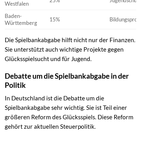
25%
Jugendschut
Westfalen
Baden-
15%
Bildungsproj
Württemberg
Die Spielbankabgabe hilft nicht nur der Finanzen.
Sie unterstützt auch wichtige Projekte gegen
Glücksspielsucht und für Jugend.
Debatte um die Spielbankabgabe in der
Politik
In Deutschland ist die Debatte um die
Spielbankabgabe sehr wichtig. Sie ist Teil einer
größeren Reform des Glücksspiels. Diese Reform
gehört zur aktuellen Steuerpolitik.