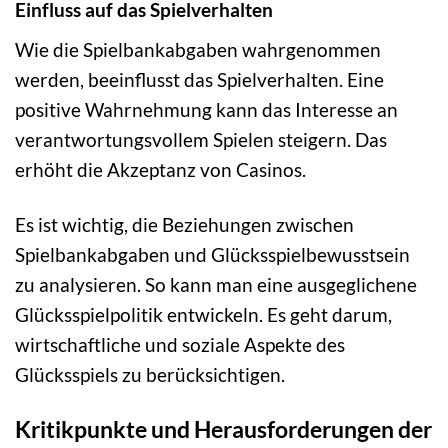
Einfluss auf das Spielverhalten
Wie die Spielbankabgaben wahrgenommen
werden, beeinflusst das Spielverhalten. Eine
positive Wahrnehmung kann das Interesse an
verantwortungsvollem Spielen steigern. Das
erhöht die Akzeptanz von Casinos.
Es ist wichtig, die Beziehungen zwischen
Spielbankabgaben und Glücksspielbewusstsein
zu analysieren. So kann man eine ausgeglichene
Glücksspielpolitik entwickeln. Es geht darum,
wirtschaftliche und soziale Aspekte des
Glücksspiels zu berücksichtigen.
Kritikpunkte und Herausforderungen der