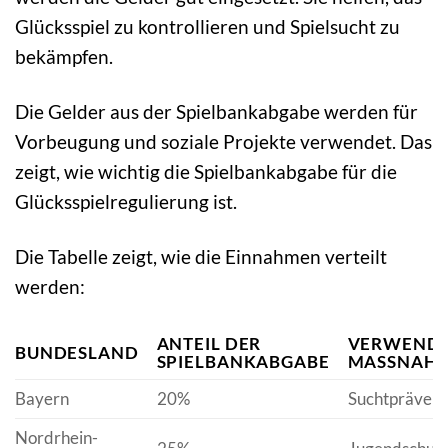
Glücksspiel zu kontrollieren und Spielsucht zu
bekämpfen.
Die Gelder aus der Spielbankabgabe werden für
Vorbeugung und soziale Projekte verwendet. Das
zeigt, wie wichtig die Spielbankabgabe für die
Glücksspielregulierung ist.
Die Tabelle zeigt, wie die Einnahmen verteilt
werden:
ANTEIL DER
VERWEND
BUNDESLAND
SPIELBANKABGABE
MASSNAHM
Bayern
20%
Suchtprävent
Nordrhein-