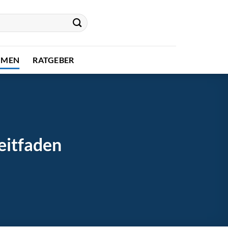
HMEN
RATGEBER
eitfaden