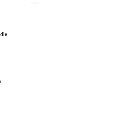
 die
s