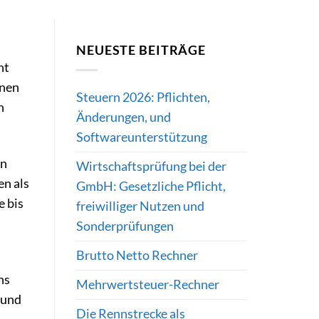
NEUESTE BEITRÄGE
ht
inen
Steuern 2026: Pflichten,
n
Änderungen, und
Softwareunterstützung
en
Wirtschaftsprüfung bei der
en als
GmbH: Gesetzliche Pflicht,
e bis
freiwilliger Nutzen und
Sonderprüfungen
Brutto Netto Rechner
ns
Mehrwertsteuer-Rechner
 und
Die Rennstrecke als