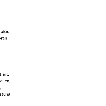
röße.
oren
iert,
ellen,
,
astung