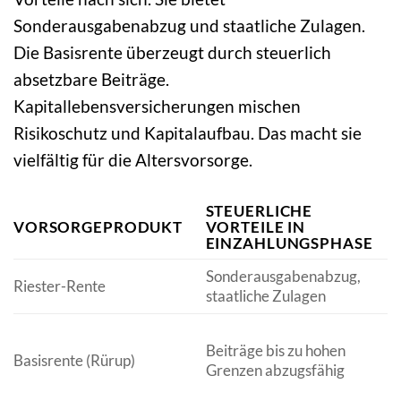
Sonderausgabenabzug und staatliche Zulagen.
Die Basisrente überzeugt durch steuerlich
absetzbare Beiträge.
Kapitallebensversicherungen mischen
Risikoschutz und Kapitalaufbau. Das macht sie
vielfältig für die Altersvorsorge.
STEUERLICHE
S
VORSORGEPRODUKT
VORTEILE IN
B
EINZAHLUNGSPHASE
A
Sonderausgabenabzug,
B
Riester-Rente
staatliche Zulagen
n
B
Beiträge bis zu hohen
n
Basisrente (Rürup)
Grenzen abzugsfähig
s
g