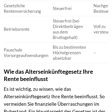
Gesetzliche
Nachgela
Steuerfrei
Rentenversicherung
Besteuer
Steuerfrei (bei
Direktbeiträgen
Voll zu
Betriebsrente
aus dem
versteuer
Bruttogehalt)
Bis zu bestimmten
Pauschale
Höchstgrenzen
–
Vorsorgeaufwendungen
absetzbar
Wie das Alterseinkünftegesetz Ihre
Rente beeinflusst
Es ist wichtig, zu wissen, wie das
Alterseinkünftegesetz Ihre Rente beeinflusst. So
vermeiden Sie finanzielle Überraschungen im
Ruhestand. Ein Hauptaspekt des Gesetzes ist der